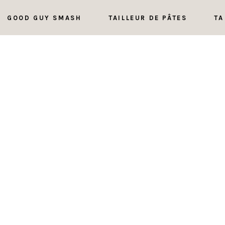
GOOD GUY SMASH
TAILLEUR DE PÂTES
TA