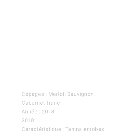
Domaine
Julien
Auroux
« Bergerac
2018 »
Cépages : Merlot, Sauvignon,
Cabernet franc
Année : 2018
2018
Caractéristique : Tanins enrobés