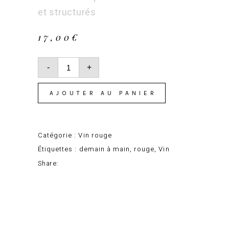
et structurés
17,00
€
quantité
de
-
+
Domaine
Julien
Auroux
AJOUTER AU PANIER
« Bergerac
2018 »
Catégorie :
Vin rouge
Étiquettes :
demain à main
,
rouge
,
Vin
Share:
Facebook
Pinterest