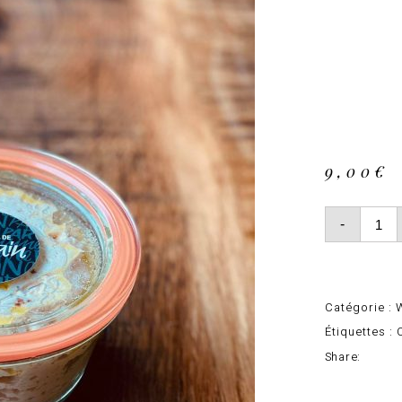
tru
d’
25
9,00
€
quanti
de
-
Rillett
truite
d’Onde
250gr
Catégorie :
Étiquettes :
Share:
Face