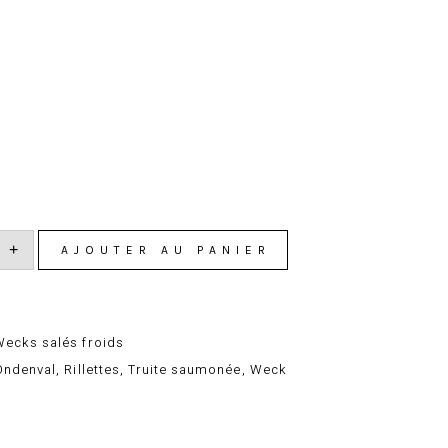
ite
Ondenval
0gr
té
+
AJOUTER AU PANIER
es
nval
Wecks salés froids
Ondenval
,
Rillettes
,
Truite saumonée
,
Weck
book
Pinterest