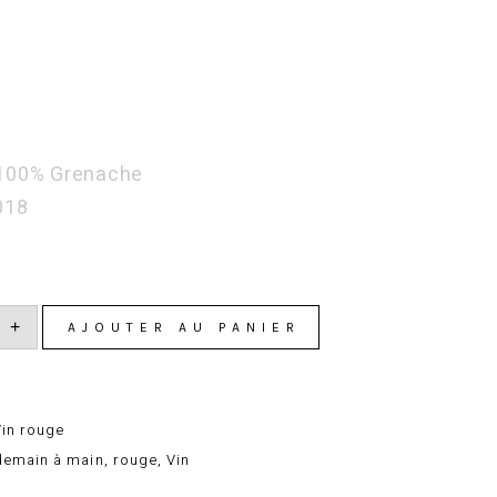
ôtes du
ône » 2018
 100% Grenache
018
té
+
AJOUTER AU PANIER
es
 »
Vin rouge
demain à main
,
rouge
,
Vin
book
Pinterest