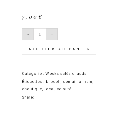
500gr
7,00
€
quantité
de
-
+
Velouté
de
brocoli
AJOUTER AU PANIER
500gr
Catégorie :
Wecks salés chauds
Étiquettes :
brocoli
,
demain à main
,
eboutique
,
local
,
velouté
Share:
Facebook
Pinterest